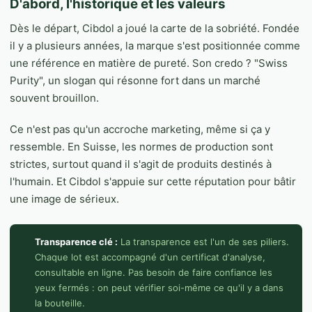
D'abord, l'historique et les valeurs
Dès le départ, Cibdol a joué la carte de la sobriété. Fondée
il y a plusieurs années, la marque s'est positionnée comme
une référence en matière de pureté. Son credo ? "Swiss
Purity", un slogan qui résonne fort dans un marché
souvent brouillon.
Ce n'est pas qu'un accroche marketing, même si ça y
ressemble. En Suisse, les normes de production sont
strictes, surtout quand il s'agit de produits destinés à
l'humain. Et Cibdol s'appuie sur cette réputation pour bâtir
une image de sérieux.
Transparence clé :
La transparence est l'un de ses piliers.
Chaque lot est accompagné d'un certificat d'analyse,
consultable en ligne. Pas besoin de faire confiance les
yeux fermés : on peut vérifier soi-même ce qu'il y a dans
la bouteille.