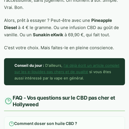
l'accessibilité, sans jugement. Un moment à soi. Simple.
Vrai. Bon.
Alors, prêt à essayer ? Peut-être avec une
Pineapple
Diesel
à 4 € le gramme. Ou une infusion CBD au goût de
vanille. Ou un
Sunakin eKwik
à 69,90 €, qui fait tout.
C'est votre choix. Mais faites-le en pleine conscience.
Conseil du jour :
D'ailleurs,
j'ai déjà écrit un article complet
sur les e-liquides pas chers et de qualité
si vous êtes
aussi intéressé par la vape en général.
FAQ - Vos questions sur le CBD pas cher et
Hollyweed
Comment doser son huile CBD ?