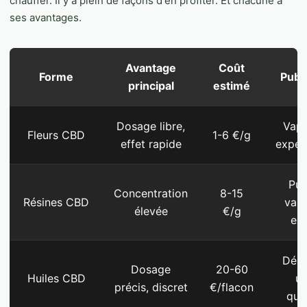
chauffer. Il y a plein de façons d'en profiter. Et chacune a
ses avantages.
Avantage
Coût
Forme
Publi
principal
estimé
Dosage libre,
Vapo
Fleurs CBD
1-6 €/g
effet rapide
expér
Pur
Concentration
8-15
Résines CBD
vap
élevée
€/g
ex
Débu
Dosage
20-60
Huiles CBD
u
précis, discret
€/flacon
quo