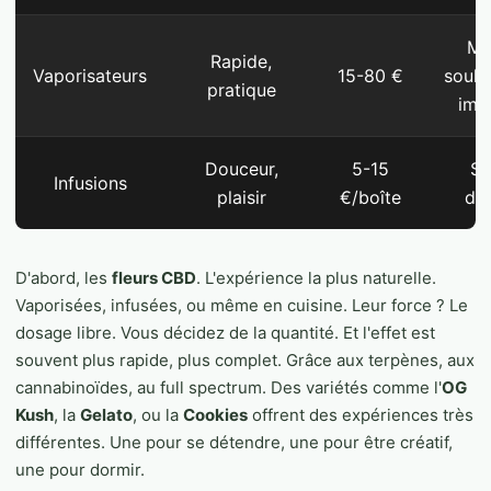
Mo
Rapide,
Vaporisateurs
15-80 €
soul
pratique
imm
Douceur,
5-15
So
Infusions
plaisir
€/boîte
dé
D'abord, les
fleurs CBD
. L'expérience la plus naturelle.
Vaporisées, infusées, ou même en cuisine. Leur force ? Le
dosage libre. Vous décidez de la quantité. Et l'effet est
souvent plus rapide, plus complet. Grâce aux terpènes, aux
cannabinoïdes, au full spectrum. Des variétés comme l'
OG
Kush
, la
Gelato
, ou la
Cookies
offrent des expériences très
différentes. Une pour se détendre, une pour être créatif,
une pour dormir.