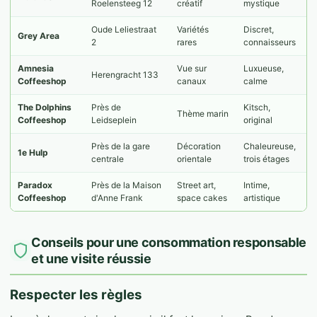
Roelensteeg 12
créatif
mystique
Oude Leliestraat
Variétés
Discret,
Grey Area
2
rares
connaisseurs
Amnesia
Vue sur
Luxueuse,
Herengracht 133
Coffeeshop
canaux
calme
The Dolphins
Près de
Kitsch,
Thème marin
Coffeeshop
Leidseplein
original
Près de la gare
Décoration
Chaleureuse,
1e Hulp
centrale
orientale
trois étages
Paradox
Près de la Maison
Street art,
Intime,
Coffeeshop
d'Anne Frank
space cakes
artistique
Conseils pour une consommation responsable
et une visite réussie
Respecter les règles