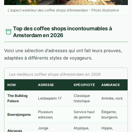
L'aspect extérieur des coffee shops d'Amsterdam - Photo illustrative
Top des coffee shops incontournables à
Amsterdam en 2026
Voici une sélection d'adresses qui ont fait leurs preuves,
adaptées à différents styles de voyageurs.
Les meilleurs coffee shops d'Amsterdam en 2026
NOM
ADRESSE
SPÉCIFICITÉ
AMBIANCE
The Bulldog
Classique
Leidseplein 17
Animée, rock
Palace
historique
Plusieurs
Service haut
Élégante,
Boerejongens
adresses
de gamme
bourgeois
Jonge
Atypique,
Hippie,
Abraxas