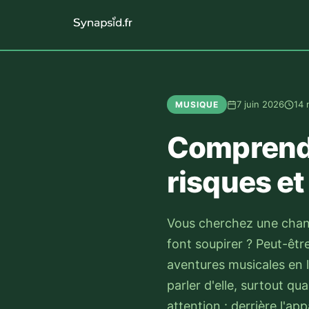
7 juin 2026
14 
MUSIQUE
Comprendr
risques et
Vous cherchez une chan
font soupirer ? Peut-êt
aventures musicales en l
parler d'elle, surtout q
attention : derrière l'a