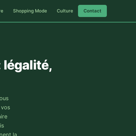
re
Shopping Mode
Culture
Contact
légalité,
vous
 vos
ire
is
nent la