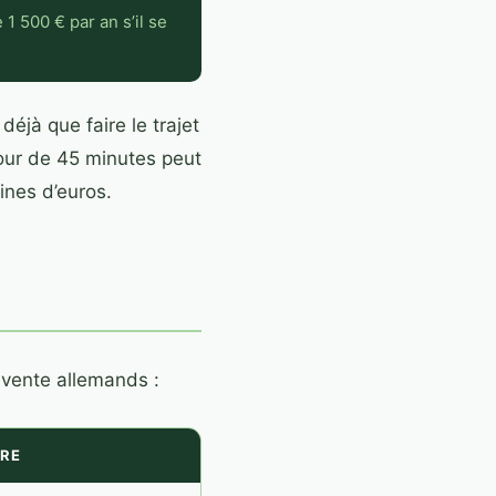
 500 € par an s’il se
éjà que faire le trajet
tour de 45 minutes peut
ines d’euros.
 vente allemands :
RE