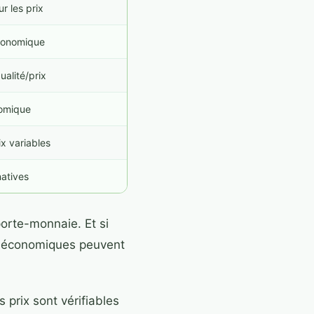
r les prix
économique
ualité/prix
omique
ix variables
natives
porte-monnaie. Et si
es économiques peuvent
 prix sont vérifiables