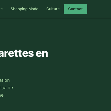
re
Shopping Mode
Culture
Contact
arettes en
ation
deçà de
ne