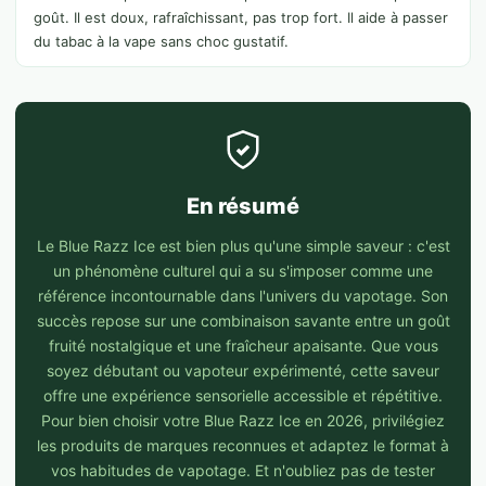
goût. Il est doux, rafraîchissant, pas trop fort. Il aide à passer
du tabac à la vape sans choc gustatif.
En résumé
Le Blue Razz Ice est bien plus qu'une simple saveur : c'est
un phénomène culturel qui a su s'imposer comme une
référence incontournable dans l'univers du vapotage. Son
succès repose sur une combinaison savante entre un goût
fruité nostalgique et une fraîcheur apaisante. Que vous
soyez débutant ou vapoteur expérimenté, cette saveur
offre une expérience sensorielle accessible et répétitive.
Pour bien choisir votre Blue Razz Ice en 2026, privilégiez
les produits de marques reconnues et adaptez le format à
vos habitudes de vapotage. Et n'oubliez pas de tester